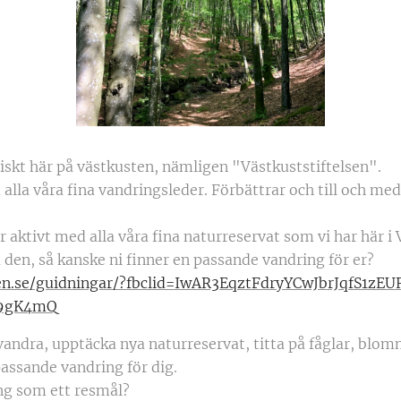
tiskt här på västkusten, nämligen "Västkuststiftelsen".
 alla våra fina vandringsleder. Förbättrar och till och me
r aktivt med alla våra fina naturreservat som vi har här i
 den, så kanske ni finner en passande vandring för er?
lsen.se/guidningar/?fbclid=IwAR3EqztFdryYCwJbrJqfS1zE
i9gK4mQ
vandra, upptäcka nya naturreservat, titta på fåglar, blomm
passande vandring för dig.
ing som ett resmål?