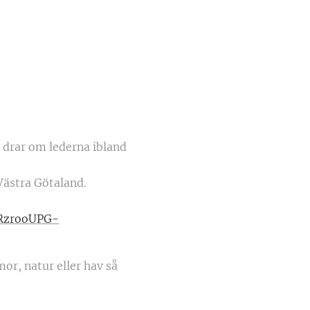
d drar om lederna ibland
 Västra Götaland.
URzrooUPG-
or, natur eller hav så