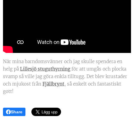
När mina barndomsvänner och jag skulle spendera en
helg på
Lillesjö stuguthyrning
för att umgås och plocka
svamp så ville jag göra enkla tilltugg. Det blev krustader
och mjukost från
Fjällbrynt
, så enkelt och fantastiskt
gott!
Share