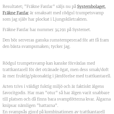
Resultatet; "Fräkne Fanfar" säljs nu på
Systembolaget.
Fräkne Fanfar
är smaksatt med rödgul trumpetsvamp
som jag själv har plockat i Ljungskiletrakten.
Fräkne Fanfar har nummer 34291 på Systemet.
Den bör serveras ganska rumstempererad för att få fram
den bästa svampsmaken; tycker jag.
Rödgul trumpetsvamp kan kanske förväxlas med
trattkantarell för det otränade ögat, men dess smak/doft
är mer fruktig/päronaktig i jämförelse med trattkantarell.
Arten trivs i väldigt fuktig miljö och är faktiskt älgens
favoritgodis. Har man "otur" så har älgen varit snabbare
till platsen och då finns bara svampfötterna kvar. Älgarna
knipsar nämligen "hattarna".
En svampsås gjord på kombinationen av trattkantarell