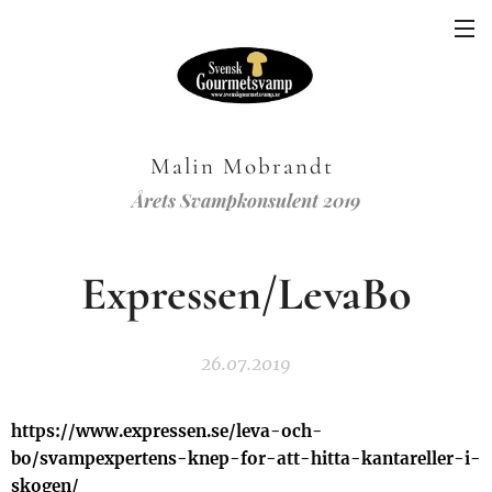
Malin Mobrandt
Årets Svampkonsulent 2019
Expressen/LevaBo
26.07.2019
https://www.expressen.se/leva-och-
bo/svampexpertens-knep-for-att-hitta-kantareller-i-
skogen/