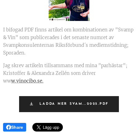
I bifogad PDF finns artikel om kombinationen av "Svamp
& Vin" som publicerades i det senaste numret av
Svampkonsulenternas Riksförbund´s medlemstidning;
Sporaden.
Jag skrev artikeln tillsammans med mina "parhästar";
Kristoffer & Alexandra Zellén som driver
ww
w.vinocibo.se.
LADDA NER SVAM...2025.PDF
Share